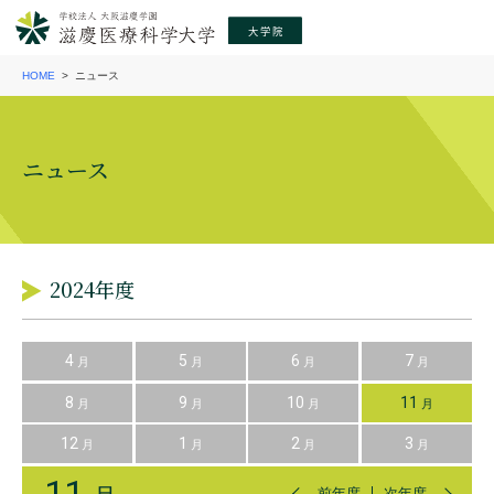
HOME
ニュース
ニュース
2024年度
4
5
6
7
月
月
月
月
8
9
10
11
月
月
月
月
12
1
2
3
月
月
月
月
11
前年度
次年度