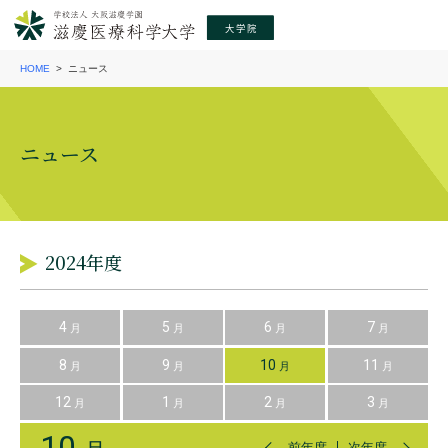
HOME
ニュース
ニュース
2024年度
4
5
6
7
月
月
月
月
8
9
10
11
月
月
月
月
12
1
2
3
月
月
月
月
10
前年度
次年度