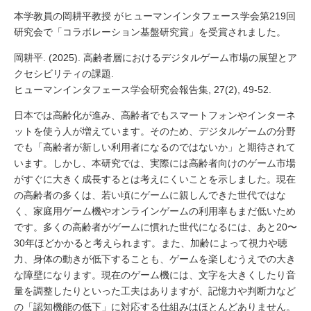
本学教員の岡耕平教授 がヒューマンインタフェース学会第219回
研究会で「コラボレーション基盤研究賞」を受賞されました。
岡耕平. (2025). 高齢者層におけるデジタルゲーム市場の展望とア
クセシビリティの課題.
ヒューマンインタフェース学会研究会報告集, 27(2), 49-52.
日本では高齢化が進み、高齢者でもスマートフォンやインターネ
ットを使う人が増えています。そのため、デジタルゲームの分野
でも「高齢者が新しい利用者になるのではないか」と期待されて
います。しかし、本研究では、実際には高齢者向けのゲーム市場
がすぐに大きく成長するとは考えにくいことを示しました。現在
の高齢者の多くは、若い頃にゲームに親しんできた世代ではな
く、家庭用ゲーム機やオンラインゲームの利用率もまだ低いため
です。多くの高齢者がゲームに慣れた世代になるには、あと20〜
30年ほどかかると考えられます。また、加齢によって視力や聴
力、身体の動きが低下することも、ゲームを楽しむうえでの大き
な障壁になります。現在のゲーム機には、文字を大きくしたり音
量を調整したりといった工夫はありますが、記憶力や判断力など
の「認知機能の低下」に対応する仕組みはほとんどありません。