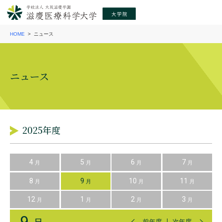
HOME
ニュース
ニュース
2025年度
4
5
6
7
月
月
月
月
8
9
10
11
月
月
月
月
12
1
2
3
月
月
月
月
9
前年度
次年度